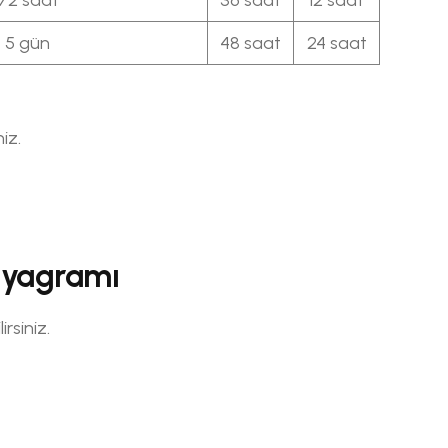
5 gün
48 saat
24 saat
iz.
Diyagramı
rsiniz.