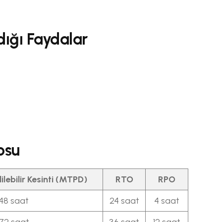
dığı Faydalar
osu
lebilir Kesinti (MTPD)
RTO
RPO
48 saat
24 saat
4 saat
72 saat
36 saat
12 saat