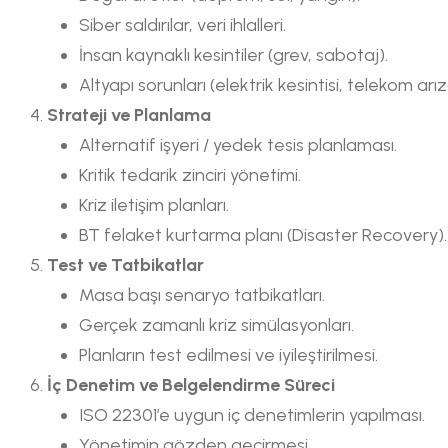
Siber saldırılar, veri ihlalleri.
İnsan kaynaklı kesintiler (grev, sabotaj).
Altyapı sorunları (elektrik kesintisi, telekom arız
Strateji ve Planlama
Alternatif işyeri / yedek tesis planlaması.
Kritik tedarik zinciri yönetimi.
Kriz iletişim planları.
BT felaket kurtarma planı (Disaster Recovery).
Test ve Tatbikatlar
Masa başı senaryo tatbikatları.
Gerçek zamanlı kriz simülasyonları.
Planların test edilmesi ve iyileştirilmesi.
İç Denetim ve Belgelendirme Süreci
ISO 22301’e uygun iç denetimlerin yapılması.
Yönetimin gözden geçirmesi.