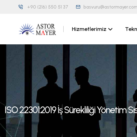
+90 (216) 550 51 37
basvuru@astormayer.com
Hizmetlerimiz
Tekn
ISO 22301:2019 İş Sürekliliği Yönetim S