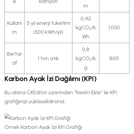
e
kamyon
m
0,42
Kullanı
5 yıl enerji tüketimi
kgCO₂/k
1.050
m
(500 kWh/yıl)
Wh
0,8
Bertar
1 ton atık
kgCO₂/k
800
af
g
Karbon Ayak İzi Dağılımı (KPI)
Bu alana CKEditor üzerinden “Resim Ekle” ile KPI
grafiğinizi yükleyebilirsiniz.
Örnek Karbon Ayak İzi KPI Grafiği