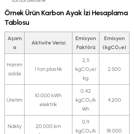
Örnek Ürün Karbon Ayak İzi Hesaplama
Tablosu
Aşam
Emisyon
Emisyon
Aktivite Verisi
a
Faktörü
(kgCO₂e)
2,5
Hamm
1 ton plastik
kgCO₂e/
2.500
adde
kg
0,42
10.000 kWh
Üretim
kgCO₂/k
4.200
elektrik
Wh
0,9
Nakliy
20.000 km
kgCO₂/k
18.000