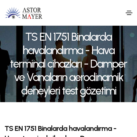
TS EN 1751 Binalarda
havalandırma - Hava
terminal cihazları - Damper
ve Vanaların aerodinamik
deneyleri test gözetimi
TS EN 1751 Binalarda havalandırma -