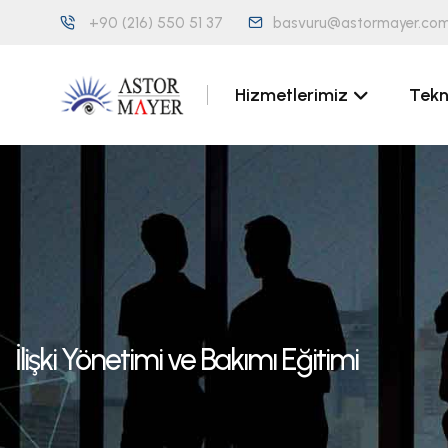
+90 (216) 550 51 37
basvuru@astormayer.com
Hizmetlerimiz
Tekn
İlişki Yönetimi ve Bakımı Eğitimi