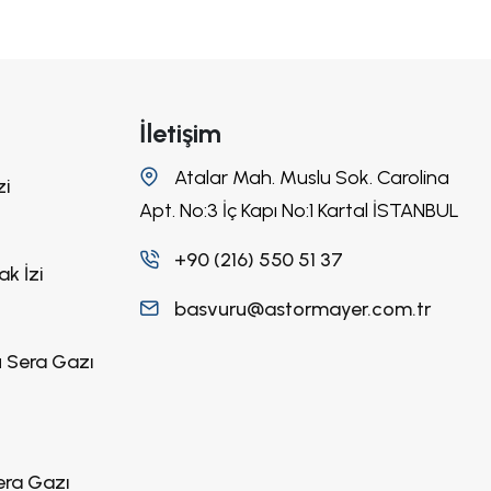
İletişim
Atalar Mah. Muslu Sok. Carolina
zi
Apt. No:3 İç Kapı No:1 Kartal İSTANBUL
+90 (216) 550 51 37
k İzi
basvuru@astormayer.com.tr
 Sera Gazı
era Gazı