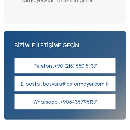
İnsan Kaynakları Yönetimi Eğitimi
BİZİMLE İLETİŞİME GEÇİN
Telefon :+90 (216) 550 51 37
E-posta : basvuru@astormayer.com.tr
Whatsapp :+905435795137